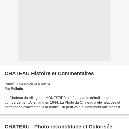
CHATEAU Histoire et Commentaires
Publié le 04/02/2014 à 00:14
Par
Felletin
Le Chateau du Village de MONESTIER a été en partie détruit lors du
bombardement Allemand en 1944. La Photo du Chateau a été nettoyée et
correspond exactement a la realité. On peut Voir le Monument aux Morts de
1918, avec le Soldat au sommet du monument....
CHATEAU - Photo reconstituee et Colorisée