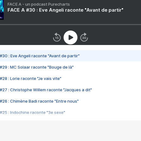
FACE A - un podcast Purecharts
FACE A #30 : Eve Angeli raconte "Avant de partir"
#30 : Eve Angeli raconte "Avant de partir"
#29 : MC Solaar raconte "Bouge de là"
28 : Lorie raconte "Je vais vite"
#27 : Christophe Willem raconte "Jacques a dit"
#26 : Chimène Badi raconte "Entre nous"
#25 : Indochine raconte "3e sexe"
#24 : Zaho raconte "C'est chelou"
#23 : Patrick Bruel raconte "Au café des délices"