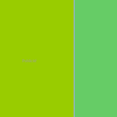
r
(7)
er
(16)
Publicité