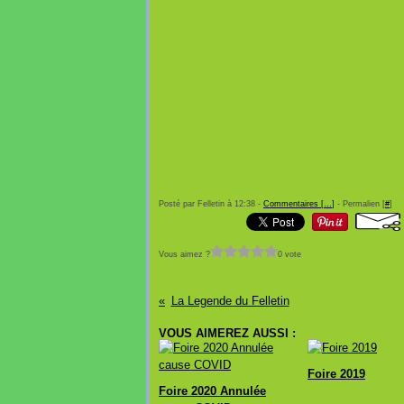
Posté par Felletin à 12:38 -
Commentaires [
…
]
- Permalien [
#
]
Vous aimez ?
0 vote
La Legende du Felletin
VOUS AIMEREZ AUSSI :
Foire 2019
Foire 2020 Annulée