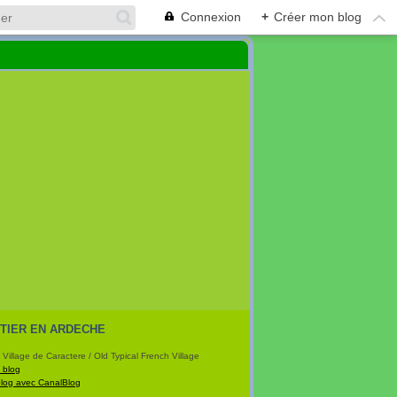
Connexion
+
Créer mon blog
TIER EN ARDECHE
 Village de Caractere / Old Typical French Village
 blog
blog avec CanalBlog